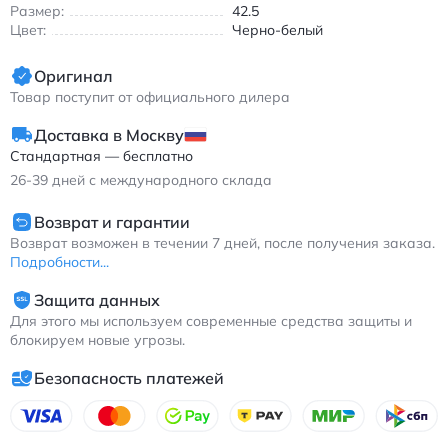
Размер:
42.5
образы.
Цвет:
Черно-белый
Найк Корт Вижн кроссовки черно-белые с
антипробуксовочной подошвой и круглым носком для
Оригинал
повседневной носки
Товар поступит от официального дилера
Доставка в Москву
Стандартная — бесплатно
26-39
дней с международного склада
Возврат и гарантии
Возврат возможен в течении 7 дней, после получения заказа.
Подробности...
Защита данных
Для этого мы используем современные средства защиты и
блокируем новые угрозы.
Безопасность платежей