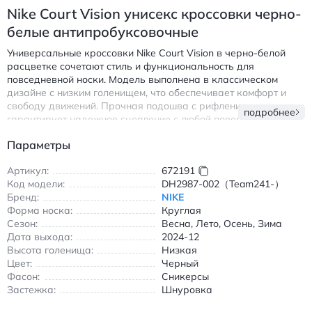
Nike Court Vision унисекс кроссовки черно-
белые антипробуксовочные
Универсальные кроссовки Nike Court Vision в черно-белой
расцветке сочетают стиль и функциональность для
повседневной носки. Модель выполнена в классическом
дизайне с низким голенищем, что обеспечивает комфорт и
свободу движений. Прочная подошва с рифлением
подробнее
гарантирует надежное сцепление с любой поверхностью, а
износостойкие материалы сохраняют форму и внешний вид
Параметры
даже при интенсивной эксплуатации.
Кроссовки подходят для всех сезонов благодаря
Артикул:
672191
сбалансированной конструкции. Круглый носок и шнуровка
Код модели:
DH2987-002（Team241-）
обеспечивают удобную посадку, а легкий вес делает их
Бренд:
NIKE
идеальным выбором для прогулок и активного отдыха.
Форма носка:
Круглая
Внутренняя отделка из дышащих материалов
Сезон:
Весна, Лето, Осень, Зима
предотвращает потливость ног, сохраняя ощущение свежести
Дата выхода:
2024-12
в течение всего дня.
Высота голенища:
Низкая
Цвет:
Черный
Эта модель станет отличным дополнением к повседневному
Фасон:
Сникерсы
гардеробу, легко сочетаясь с джинсами, шортами или
Застежка:
Шнуровка
спортивными брюками. Универсальный черно-белый цвет
позволяет создавать как повседневные, так и более стильные