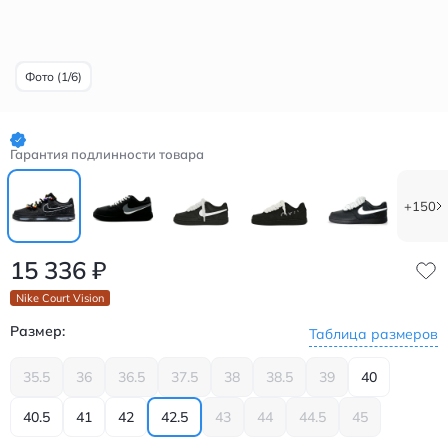
Фото (1/6)
Гарантия подлинности товара
+150
15 336
₽
Nike Court Vision
Размер:
Таблица размеров
35.5
36
36.5
37.5
38
38.5
39
40
40.5
41
42
42.5
43
44
44.5
45