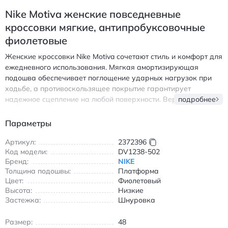
Nike Motiva женские повседневные
кроссовки мягкие, антипробуксовочные
фиолетовые
Женские кроссовки Nike Motiva сочетают стиль и комфорт для
ежедневного использования. Мягкая амортизирующая
подошва обеспечивает поглощение ударных нагрузок при
ходьбе, а противоскользящее покрытие гарантирует
надежное сцепление на любой поверхности. Верх выполнен
подробнее
из дышащих материалов, которые сохраняют ноги сухими в
течение всего дня. Фиолетовый цвет придает модели
Параметры
современный и яркий вид, идеально дополняя повседневные
образы. Удобная шнуровка позволяет точно зафиксировать
Артикул:
2372396
Код модели:
DV1238-502
обувь на ноге, а низкий крой обеспечивает свободу
Бренд:
NIKE
движений. Кроссовки подходят для прогулок, занятий
Толщина подошвы:
Платформа
спортом и повседневной носки в любое время года. Легкие и
Цвет:
Фиолетовый
практичные, они станут вашим надежным спутником в
Высота:
Низкие
городской среде. Найк Мотива повседневные кроссовки
Застежка:
Шнуровка
мягкие, антипробуксовочные фиолетовые
Размер:
48