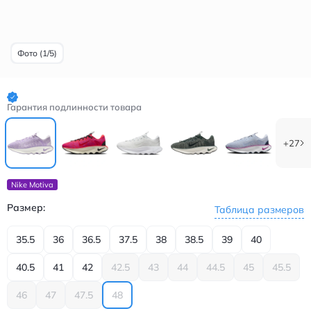
Фото (1/5)
Гарантия подлинности товара
+27
Nike Motiva
Размер:
Таблица размеров
35.5
36
36.5
37.5
38
38.5
39
40
40.5
41
42
42.5
43
44
44.5
45
45.5
46
47
47.5
48