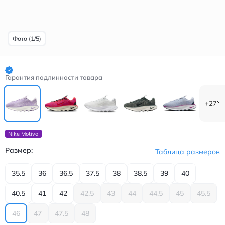
Фото (1/5)
Гарантия подлинности товара
+27
Nike Motiva
Размер:
Таблица размеров
35.5
36
36.5
37.5
38
38.5
39
40
40.5
41
42
42.5
43
44
44.5
45
45.5
46
47
47.5
48