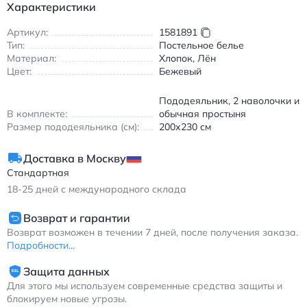
протяжении всей ночи. Светлый базовый оттенок и
Характеристики
выраженная фактура материала добавляют интерьеру
спальни легкости, уюта и визуального тепла.
Артикул:
1581891
Тип:
Постельное белье
Смесовой состав:
комбинация хлопка и льна
Материал:
Хлопок, Лён
обеспечивает отличную терморегуляцию и приятные
Цвет:
Бежевый
тактильные ощущения.
Деликатный декор:
аккуратная цветочная вышивка
Пододеяльник, 2 наволочки и
придает дизайну утонченность и сохраняет
В комплекте:
обычная простыня
первоначальный вид после множества стирок.
Размер пододеяльника (см):
200х230 см
Стойкий цвет:
технология реактивного окрашивания
закрепляет пигмент глубоко в структуре нитей,
Доставка в Москву
предотвращая линьку.
Стандартная
Универсальность:
благодаря свойствам ткани комплект
18-25
дней с международного склада
комфортно использовать в любое время года,
независимо от сезона.
Возврат и гарантии
Готовый набор:
классическая комплектация из четырех
Возврат возможен в течении 7 дней, после получения заказа.
предметов позволяет сразу оформить спальное место в
Подробности...
едином стиле.
Защита данных
Текстиль с минималистичным растительным орнаментом
Для этого мы используем современные средства защиты и
гармонично дополнит современные, скандинавские и
блокируем новые угрозы.
экологичные интерьеры. Мягкая, предварительно