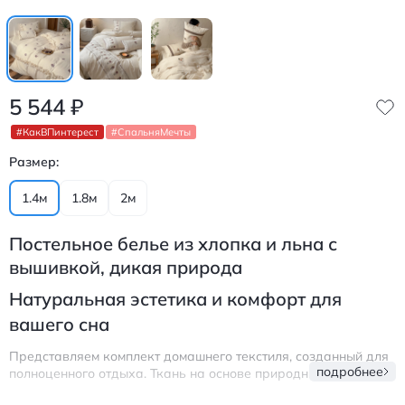
5 544
₽
#КакВПинтерест
#СпальняМечты
Размер:
1.4м
1.8м
2м
Постельное белье из хлопка и льна с
вышивкой, дикая природа
Натуральная эстетика и комфорт для
вашего сна
Представляем комплект домашнего текстиля, созданный для
подробнее
полноценного отдыха. Ткань на основе природных волокон
свободно пропускает воздух, позволяя коже дышать на