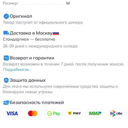
температуре. Такой подход сохранит структуру вафельной
Размер:
M
текстуры и яркость цвета на долгие сезоны.
Оригинал
Зара мужские поло с вафельной текстурой приталенного
Товар поступит от официального дилера
кроя из хлопка и полиэстера.
Доставка в Москву
Стандартная — бесплатно
26-39
дней с международного склада
Возврат и гарантии
Возврат возможен в течении 7 дней, после получения заказа.
Подробности...
Защита данных
Для этого мы используем современные средства защиты и
блокируем новые угрозы.
Безопасность платежей