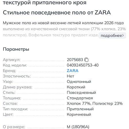
текстурой приталенного кроя
Стильное повседневное поло от ZARA
Мужское поло из новой весенне-летней коллекции 2026 года
выполнено из качественной смесовой ткани (77% хлопка, 23%
полиэстера). Вафельная текстура придает изделию
подробнее
оригинальный рельеф и обеспечивает превосходную
воздухопроницаемость, делая его идеальным выбором для
Параметры
теплых дней. Приталенный крой подчеркивает фигуру,
сохраняя при этом свободу движений.
Артикул:
2075683
Код модели:
04092450753-40
Бренд:
ZARA
Классический отложной воротник и короткий рукав создают
Эластичность:
Нет
лаконичный образ, легко сочетающийся с джинсами, шортами
Узор:
Однотонный
или классическими брюками. Однотонная расцветка
Длина рукава:
Короткий
шоколадного оттенка позволяет использовать модель как
Стиль:
Повседневный
основу для разнообразных повседневных луков. Ткань с
Толщина:
Стандартная
нулевой эластичностью сохраняет форму даже после
Состав:
Хлопок 77%, Полиэстер 23%
множества стирок.
Тип посадки:
Приталенный
Цвет:
Коричневый
Рекомендации по уходу: стирка при 30°C без отбеливателя,
сушка в расправленном виде, глажка при низкой
О размере:
M (180/96A)