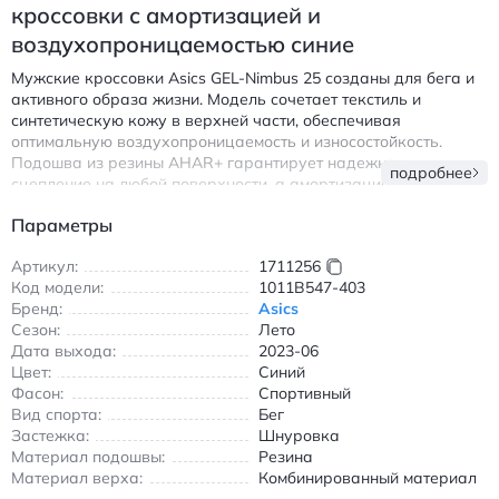
кроссовки с амортизацией и
воздухопроницаемостью синие
Мужские кроссовки Asics GEL-Nimbus 25 созданы для бега и
активного образа жизни. Модель сочетает текстиль и
синтетическую кожу в верхней части, обеспечивая
оптимальную воздухопроницаемость и износостойкость.
Подошва из резины AHAR+ гарантирует надежное
подробнее
сцепление на любой поверхности, а амортизационная
система FF BLAST+ и P-GEL поглощает ударные нагрузки при
Параметры
беге. Низкий крой обеспечивает свободу движений, а синий
цвет с оранжевыми акцентами добавляет спортивный шарм.
Артикул:
1711256
Ключевые особенности:
Код модели:
1011B547-403
Бренд:
Asics
Система амортизации для комфорта при беге
Сезон:
Лето
Дышащий верх из комбинированных материалов
Дата выхода:
2023-06
Износостойкая резиновая подошва
Цвет:
Синий
Фасон:
Спортивный
Асикс GEL-Nimbus 25 кроссовки для бега с амортизацией и
Вид спорта:
Бег
воздухопроницаемостью синего цвета
Застежка:
Шнуровка
Материал подошвы:
Резина
Материал верха:
Комбинированный материал