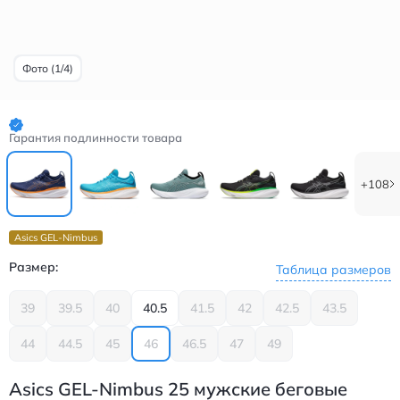
Фото (1/4)
Гарантия подлинности товара
+108
Asics GEL-Nimbus
Размер:
Таблица размеров
39
39.5
40
40.5
41.5
42
42.5
43.5
44
44.5
45
46
46.5
47
49
Asics GEL-Nimbus 25 мужские беговые