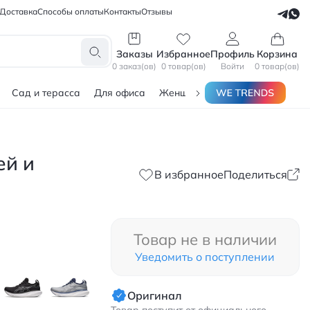
Доставка
Способы оплаты
Контакты
Отзывы
СЕЛЛЕРАМ
БЛОГЕРАМ
Заказы
Избранное
Профиль
Корзина
0 заказ(ов)
0 товар(ов)
Войти
0 товар(ов)
Сад и терасса
Для офиса
Женщинам
Мужчинам
Тов
ей и
В избранное
Поделиться
Товар не в наличии
Уведомить о поступлении
Оригинал