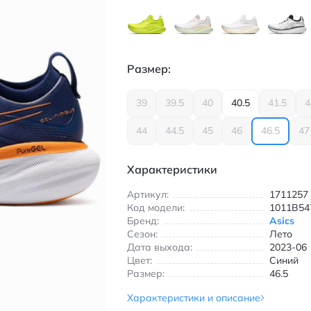
Размер:
39
39.5
40
40.5
41.5
4
44
44.5
45
46
46.5
47
Характеристики
Артикул:
1711257
Код модели:
1011B54
Бренд:
Asics
Сезон:
Лето
Дата выхода:
2023-06
Цвет:
Синий
Размер:
46.5
Характеристики и описание