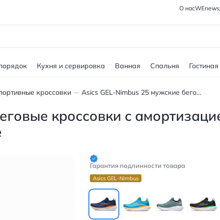
О нас
WEnews
 порядок
Кухня и сервировка
Ванная
Спальня
Гостиная
портивные кроссовки
Asics GEL-Nimbus 25 мужские беговые кроссовки с амортизацией и воздухопроницаемостью синие
беговые кроссовки с амортизаци
е
Гарантия подлинности товара
Asics GEL-Nimbus