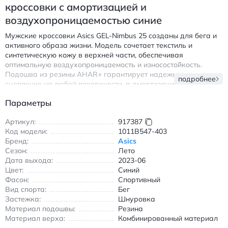
кроссовки с амортизацией и
воздухопроницаемостью синие
Мужские кроссовки Asics GEL-Nimbus 25 созданы для бега и
активного образа жизни. Модель сочетает текстиль и
синтетическую кожу в верхней части, обеспечивая
оптимальную воздухопроницаемость и износостойкость.
Подошва из резины AHAR+ гарантирует надежное
подробнее
сцепление на любой поверхности, а амортизационная
система FF BLAST+ и P-GEL поглощает ударные нагрузки при
Параметры
беге. Низкий крой обеспечивает свободу движений, а синий
цвет с оранжевыми акцентами добавляет спортивный шарм.
Артикул:
917387
Ключевые особенности:
Код модели:
1011B547-403
Бренд:
Asics
Система амортизации для комфорта при беге
Сезон:
Лето
Дышащий верх из комбинированных материалов
Дата выхода:
2023-06
Износостойкая резиновая подошва
Цвет:
Синий
Фасон:
Спортивный
Асикс GEL-Nimbus 25 кроссовки для бега с амортизацией и
Вид спорта:
Бег
воздухопроницаемостью синего цвета
Застежка:
Шнуровка
Материал подошвы:
Резина
Материал верха:
Комбинированный материал