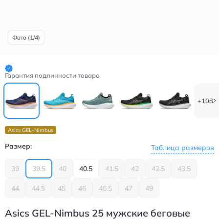
Фото (1/4)
Гарантия подлинности товара
+108
Asics GEL-Nimbus
Размер:
Таблица размеров
39
39.5
40
40.5
41.5
42
42.5
43.5
44
44.5
45
46
46.5
47
49
Asics GEL-Nimbus 25 мужские беговые