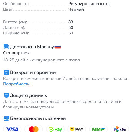
Особенности:
Регулировка высоты
использовании. Мобильное основание на колесах облегчает
Цвет:
Черный
перемещение по комнате и позволяет быстро изменить
положение без лишних усилий. Металлический каркас
Высота (см):
83
обеспечивает устойчивость, а мягкая обивка визуально
Длина (см):
50
выглядит уютно и аккуратно.
Ширина (см):
50
Дизайн выполнен в кремовом стиле и гармонично
вписывается в современные интерьеры спальни, бьюти-зоны
Доставка в Москву
или женской комнаты. Стул хорошо сочетается с туалетными
Стандартная
столиками, комодами и минималистичной мебелью. Подходит
для взрослых пользователей и может использоваться как
18-25
дней с международного склада
декоративный и функциональный элемент интерьера.
Возврат и гарантии
Поставляется в разобранном виде и требует сборки.
Возврат возможен в течении 7 дней, после получения заказа.
Комплектация включает сиденье, металлическое основание с
Подробности...
колесами и крепежные элементы.
Защита данных
Для этого мы используем современные средства защиты и
блокируем новые угрозы.
Безопасность платежей