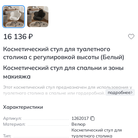
16 136
₽
Косметический стул для туалетного
столика с регулировкой высоты (Белый)
Косметический стул для спальни и зоны
макияжа
Этот косметический стул предназначен для использования у
подробнее
туалетного столика в спальне или гардеробной. Мягкое
округлое сиденье с выразительной формой выглядит
аккуратно и визуально напоминает кресло, сохраняя
Характеристики
компактные размеры. Стул подходит для ежедневного
макияжа, ухода за собой, работы за низким столом или
Артикул:
1262017
переодевания.
Материал:
Велюр
Косметический стул для
Конструкция предусматривает регулировку высоты и
Тип:
туалетного столика
вращение сиденья, что удобно при длительном