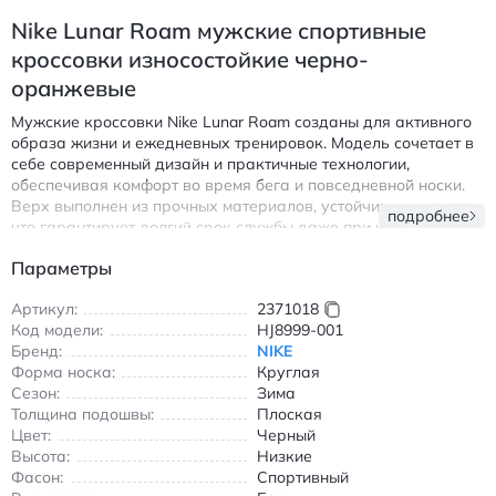
Nike Lunar Roam мужские спортивные
кроссовки износостойкие черно-
оранжевые
Мужские кроссовки Nike Lunar Roam созданы для активного
образа жизни и ежедневных тренировок. Модель сочетает в
себе современный дизайн и практичные технологии,
обеспечивая комфорт во время бега и повседневной носки.
Верх выполнен из прочных материалов, устойчивых к износу,
подробнее
что гарантирует долгий срок службы даже при интенсивной
эксплуатации.
Параметры
Особенности модели:
Артикул:
2371018
Дышащая подкладка для оптимальной циркуляции
Код модели:
HJ8999-001
воздуха
Бренд:
NIKE
Амортизирующая подошва с противоскользящим
Форма носка:
Круглая
протектором
Сезон:
Зима
Круглый носок и классическая шнуровка для надежной
Толщина подошвы:
Плоская
фиксации
Цвет:
Черный
Высота:
Низкие
Универсальный черно-оранжевый дизайн, подходящий
Фасон:
Спортивный
под любой спортивный образ