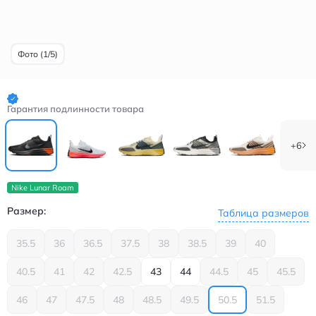
Фото (1/5)
Гарантия подлинности товара
+6
Nike Lunar Roam
Размер:
Таблица размеров
35.5
36
36.5
37.5
38
38.5
39
40
40.5
41
42
42.5
43
44
44.5
45
45.5
46
47
47.5
48
48.5
49.5
50.5
51.5