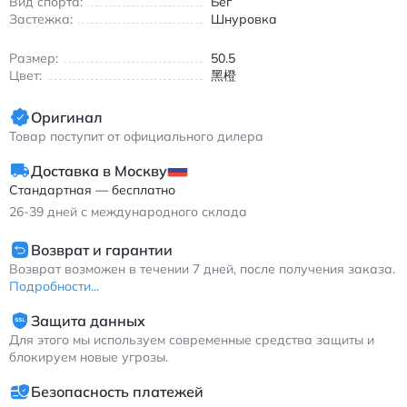
Вид спорта:
Бег
Кроссовки подходят для всех сезонов благодаря
Застежка:
Шнуровка
сбалансированной вентиляции и защите от внешних
воздействий. Легкая конструкция и анатомическая стелька
Размер:
50.5
обеспечивают естественную амортизацию при каждом шаге,
Цвет:
黑橙
снижая нагрузку на суставы. Модель идеально вписывается
в гардероб для утренних пробежек, походов в спортзал или
Оригинал
casual-луков в городской среде.
Товар поступит от официального дилера
Найк Лунар Роум мужские спортивные кроссовки
износостойкие черно-оранжевые
Доставка в Москву
Стандартная — бесплатно
26-39
дней с международного склада
Возврат и гарантии
Возврат возможен в течении 7 дней, после получения заказа.
Подробности...
Защита данных
Для этого мы используем современные средства защиты и
блокируем новые угрозы.
Безопасность платежей