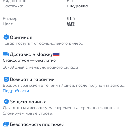
Вид спорта:
Бег
Кроссовки подходят для всех сезонов благодаря
Застежка:
Шнуровка
сбалансированной вентиляции и защите от внешних
воздействий. Легкая конструкция и анатомическая стелька
Размер:
51.5
обеспечивают естественную амортизацию при каждом шаге,
Цвет:
黑橙
снижая нагрузку на суставы. Модель идеально вписывается
в гардероб для утренних пробежек, походов в спортзал или
Оригинал
casual-луков в городской среде.
Товар поступит от официального дилера
Найк Лунар Роум мужские спортивные кроссовки
износостойкие черно-оранжевые
Доставка в Москву
Стандартная — бесплатно
26-39
дней с международного склада
Возврат и гарантии
Возврат возможен в течении 7 дней, после получения заказа.
Подробности...
Защита данных
Для этого мы используем современные средства защиты и
блокируем новые угрозы.
Безопасность платежей