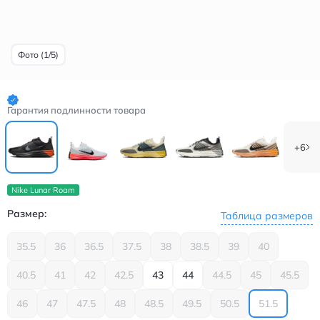
Фото (1/5)
Гарантия подлинности товара
+6
Nike Lunar Roam
Размер:
Таблица размеров
35.5
36
36.5
37.5
38
38.5
39
40
40.5
41
42
42.5
43
44
44.5
45
45.5
46
47
47.5
48
48.5
49.5
50.5
51.5