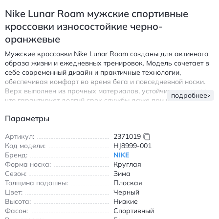
Nike Lunar Roam мужские спортивные
кроссовки износостойкие черно-
оранжевые
Мужские кроссовки Nike Lunar Roam созданы для активного
образа жизни и ежедневных тренировок. Модель сочетает в
себе современный дизайн и практичные технологии,
обеспечивая комфорт во время бега и повседневной носки.
Верх выполнен из прочных материалов, устойчивых к износу,
подробнее
что гарантирует долгий срок службы даже при интенсивной
эксплуатации.
Параметры
Особенности модели:
Артикул:
2371019
Дышащая подкладка для оптимальной циркуляции
Код модели:
HJ8999-001
воздуха
Бренд:
NIKE
Амортизирующая подошва с противоскользящим
Форма носка:
Круглая
протектором
Сезон:
Зима
Круглый носок и классическая шнуровка для надежной
Толщина подошвы:
Плоская
фиксации
Цвет:
Черный
Высота:
Низкие
Универсальный черно-оранжевый дизайн, подходящий
Фасон:
Спортивный
под любой спортивный образ