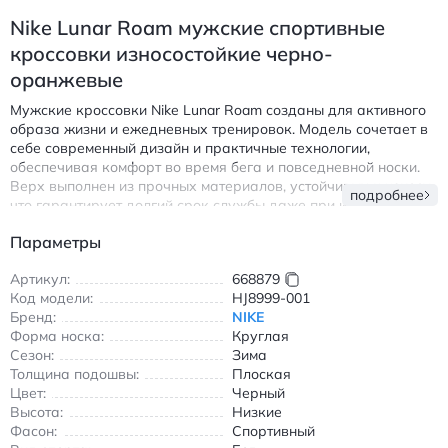
Nike Lunar Roam мужские спортивные
кроссовки износостойкие черно-
оранжевые
Мужские кроссовки Nike Lunar Roam созданы для активного
образа жизни и ежедневных тренировок. Модель сочетает в
себе современный дизайн и практичные технологии,
обеспечивая комфорт во время бега и повседневной носки.
Верх выполнен из прочных материалов, устойчивых к износу,
подробнее
что гарантирует долгий срок службы даже при интенсивной
эксплуатации.
Параметры
Особенности модели:
Артикул:
668879
Дышащая подкладка для оптимальной циркуляции
Код модели:
HJ8999-001
воздуха
Бренд:
NIKE
Амортизирующая подошва с противоскользящим
Форма носка:
Круглая
протектором
Сезон:
Зима
Круглый носок и классическая шнуровка для надежной
Толщина подошвы:
Плоская
фиксации
Цвет:
Черный
Высота:
Низкие
Универсальный черно-оранжевый дизайн, подходящий
Фасон:
Спортивный
под любой спортивный образ