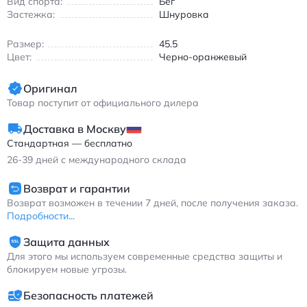
Вид спорта:
Бег
Кроссовки подходят для всех сезонов благодаря
Застежка:
Шнуровка
сбалансированной вентиляции и защите от внешних
воздействий. Легкая конструкция и анатомическая стелька
Размер:
45.5
обеспечивают естественную амортизацию при каждом шаге,
Цвет:
Черно-оранжевый
снижая нагрузку на суставы. Модель идеально вписывается
в гардероб для утренних пробежек, походов в спортзал или
Оригинал
casual-луков в городской среде.
Товар поступит от официального дилера
Найк Лунар Роум мужские спортивные кроссовки
износостойкие черно-оранжевые
Доставка в Москву
Стандартная — бесплатно
26-39
дней с международного склада
Возврат и гарантии
Возврат возможен в течении 7 дней, после получения заказа.
Подробности...
Защита данных
Для этого мы используем современные средства защиты и
блокируем новые угрозы.
Безопасность платежей