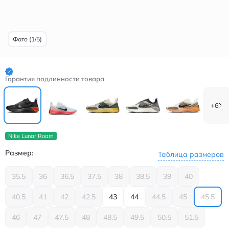
Фото (1/5)
Гарантия подлинности товара
+6
Nike Lunar Roam
Размер:
Таблица размеров
35.5
36
36.5
37.5
38
38.5
39
40
40.5
41
42
42.5
43
44
44.5
45
45.5
46
47
47.5
48
48.5
49.5
50.5
51.5