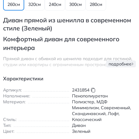
260см
320см
240см
300см
280см
Диван прямой из шенилла в современном
стиле (Зеленый)
Комфортный диван для современного
интерьера
Прямой диван с обивкой из шенилла подходит для гостиной,
подробнее
студии или квартиры с ограниченным пространством.
Спокойный дизайн легко вписывается в современную
обстановку и подчёркивает аккуратность интерьера.
Характеристики
Поверхность ткани приятна на ощупь и визуально выглядит
мягкой и уютной.
Артикул:
2431854
Наполнение:
Пенополиуретан
Наполнение из упругого плотного материала обеспечивает
Материал:
Полиэстер, МДФ
комфортную посадку и сохраняет форму при ежедневном
Минимализм, Современный,
использовании. Конструкция рассчитана на несколько
Скандинавский, Лофт,
человек, благодаря чему диван удобно использовать для
Стиль:
Классический
отдыха всей семьи или приёма гостей.
Тип:
Диван
Модель выполнена в прямой форме, что упрощает
Цвет:
Зеленый
размещение вдоль стены или зонирование пространства.