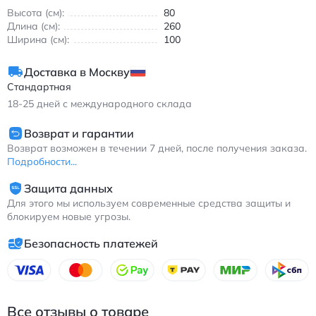
Однотонное оформление делает диван универсальным
Высота (см):
80
элементом мебели, который легко сочетать с текстилем и
Длина (см):
260
декором.
Ширина (см):
100
Изделие изготавливается с возможностью выбора цвета под
интерьер. Подходит для создания спокойной и современной
Доставка в Москву
обстановки без лишних деталей.
Стандартная
18-25
дней с международного склада
Возврат и гарантии
Возврат возможен в течении 7 дней, после получения заказа.
Подробности...
Защита данных
Для этого мы используем современные средства защиты и
блокируем новые угрозы.
Безопасность платежей
Все отзывы о товаре