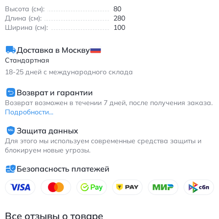
Однотонное оформление делает диван универсальным
Высота (см):
80
элементом мебели, который легко сочетать с текстилем и
Длина (см):
280
декором.
Ширина (см):
100
Изделие изготавливается с возможностью выбора цвета под
интерьер. Подходит для создания спокойной и современной
Доставка в Москву
обстановки без лишних деталей.
Стандартная
18-25
дней с международного склада
Возврат и гарантии
Возврат возможен в течении 7 дней, после получения заказа.
Подробности...
Защита данных
Для этого мы используем современные средства защиты и
блокируем новые угрозы.
Безопасность платежей
Все отзывы о товаре