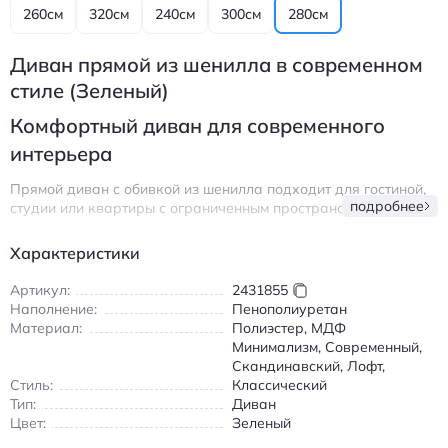
260см
320см
240см
300см
280см
Диван прямой из шенилла в современном
стиле (Зеленый)
Комфортный диван для современного
интерьера
Прямой диван с обивкой из шенилла подходит для гостиной,
подробнее
студии или квартиры с ограниченным пространством.
Спокойный дизайн легко вписывается в современную
обстановку и подчёркивает аккуратность интерьера.
Характеристики
Поверхность ткани приятна на ощупь и визуально выглядит
мягкой и уютной.
Артикул:
2431855
Наполнение:
Пенополиуретан
Наполнение из упругого плотного материала обеспечивает
Материал:
Полиэстер, МДФ
комфортную посадку и сохраняет форму при ежедневном
Минимализм, Современный,
использовании. Конструкция рассчитана на несколько
Скандинавский, Лофт,
человек, благодаря чему диван удобно использовать для
Стиль:
Классический
отдыха всей семьи или приёма гостей.
Тип:
Диван
Модель выполнена в прямой форме, что упрощает
Цвет:
Зеленый
размещение вдоль стены или зонирование пространства.