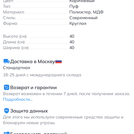
Цвет:
Коричневый
Тип:
Пуф
Основание изготовлено из дерева и дополнено устойчивыми
Материал:
Полиэстер, МДФ
ножками, что делает конструкцию стабильной без
Стиль:
Современный
необходимости сборки. Пуф не требует установки и
Форма:
Круглая
полностью готов к использованию сразу после распаковки.
Лаконичный дизайн в спокойной цветовой гамме хорошо
Высота (см):
40
вписывается в современные интерьеры, скандинавский стиль
Длина (см):
40
и светлые минималистичные пространства. Небольшие
Ширина (см):
40
размеры позволяют удобно разместить его даже в
ограниченном пространстве.
Доставка в Москву
Подходит для взрослых, может использоваться как пуф для
Стандартная
макияжа, мягкий табурет для дома или интерьерный элемент
18-25
дней с международного склада
с практичной функцией.
Возврат и гарантии
Возврат возможен в течении 7 дней, после получения заказа.
Подробности...
Защита данных
Для этого мы используем современные средства защиты и
блокируем новые угрозы.
Безопасность платежей