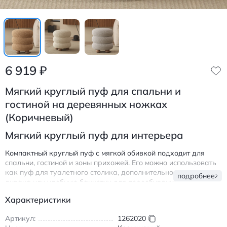
6 919
₽
Мягкий круглый пуф для спальни и
гостиной на деревянных ножках
(Коричневый)
Мягкий круглый пуф для интерьера
Компактный круглый пуф с мягкой обивкой подходит для
спальни, гостиной и зоны прихожей. Его можно использовать
как пуф для туалетного столика, дополнительное сиденье у
подробнее
дивана или удобную банкетку для переобувания.
Форма выполнена в виде аккуратных округлых секций,
Характеристики
благодаря чему пуф выглядит объёмно и уютно. Обивка
визуально напоминает текстиль с мягкой фактурой, приятной
Артикул:
1262020
на ощупь и комфортной для ежедневного использования.