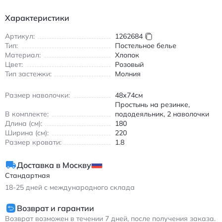
(washed cotton) материал стал мягче, приобрёл благородную
Характеристики
фактуру и почти не мнётся после стирки.
Дизайн, который впишется в любой интерьер
Артикул:
1262684
Тип:
Постельное белье
Коллекция выполнена в лаконичных тонах — бежевом,
Материал:
Хлопок
розовом, сером, белом и чёрном — с аккуратной
Цвет:
Розовый
плиссировкой и цветовыми блоками, создающими эффект
Тип застежки:
Молния
визуального зонирования. Такой подход делает комплект
универсальным: он одинаково уместен в скандинавском
Размер наволочки:
48х74см
минимализме, классике и современных интерьерах.
Простынь на резинке,
Пододеяльник застёгивается на потайные пуговицы, что
В комплекте:
пододеяльник, 2 наволочки
выглядит аккуратно и исключает расстёгивание во время
Длина (см):
180
сна.
Ширина (см):
220
Размер кровати:
1.8
Доставка в Москву
Стандартная
18-25
дней с международного склада
Возврат и гарантии
Возврат возможен в течении 7 дней, после получения заказа.