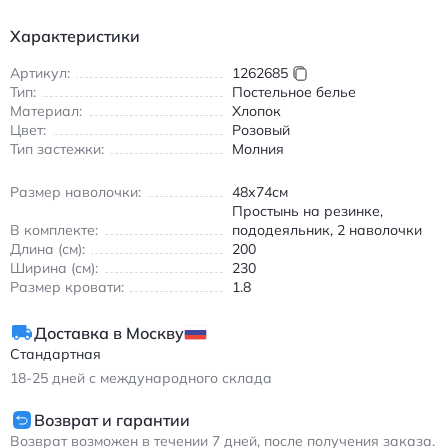
(washed cotton) материал стал мягче, приобрёл благородную
Характеристики
фактуру и почти не мнётся после стирки.
Дизайн, который впишется в любой интерьер
Артикул:
1262685
Тип:
Постельное белье
Коллекция выполнена в лаконичных тонах — бежевом,
Материал:
Хлопок
розовом, сером, белом и чёрном — с аккуратной
Цвет:
Розовый
плиссировкой и цветовыми блоками, создающими эффект
Тип застежки:
Молния
визуального зонирования. Такой подход делает комплект
универсальным: он одинаково уместен в скандинавском
Размер наволочки:
48х74см
минимализме, классике и современных интерьерах.
Простынь на резинке,
Пододеяльник застёгивается на потайные пуговицы, что
В комплекте:
пододеяльник, 2 наволочки
выглядит аккуратно и исключает расстёгивание во время
Длина (см):
200
сна.
Ширина (см):
230
Размер кровати:
1.8
Доставка в Москву
Стандартная
18-25
дней с международного склада
Возврат и гарантии
Возврат возможен в течении 7 дней, после получения заказа.